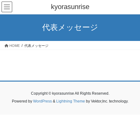
コ
ナ
kyorasunrise
ン
ビ
テ
ゲ
ン
ー
代表メッセージ
ツ
シ
へ
ョ
ス
ン
HOME
代表メッセージ
キ
に
ッ
移
プ
動
Copyright © kyorasunrise All Rights Reserved.
Powered by
WordPress
&
Lightning Theme
by Vektor,Inc. technology.